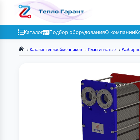
Каталог
Подбор оборудования
О компании
К
→
Каталог теплообменников
→
Пластинчатые
→
Разборн