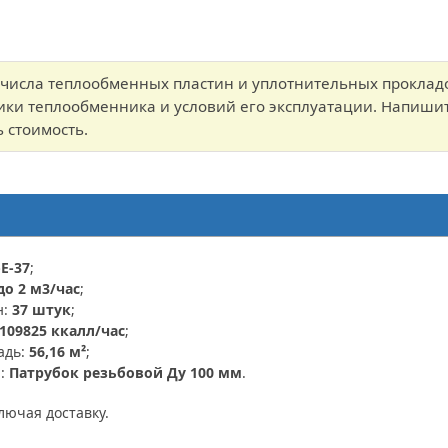
т числа теплообменных пластин и уплотнительных проклад
ики теплообменника и условий его эксплуатации. Напишит
 стоимость.
E-37
;
до 2 м3/час
;
н:
37 штук
;
109825 ккалл/час
;
адь:
56,16 м²
;
я:
Патрубок резьбовой Ду 100 мм
.
ключая доставку.