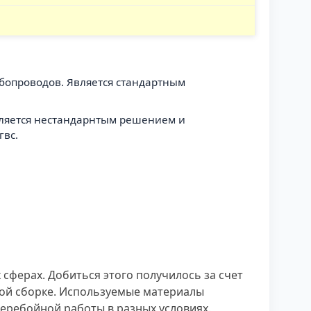
убопроводов. Является стандартным
Является нестандарнтым решением и
гвс.
ферах. Добиться этого получилось за счет
ной сборке. Используемые материалы
еребойной работы в разных условиях.