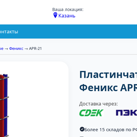
Ваша локация:
Казань
онтакты
ые
→
Феникс
→ APR-21
Пластинча
Феникс APR
Доставка через:
Более 15 складов по Р