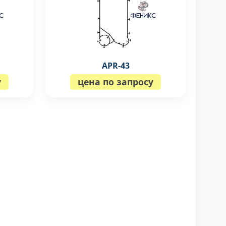
APR-43
у
цена по запросу