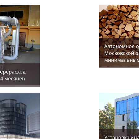
Aвтономное о
Московской об
минимальным
перерасход
14 месяцев
Установка ин