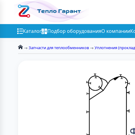
Каталог
Подбор оборудования
О компании
К
→
Запчасти для теплообменников
→
Уплотнения (проклад