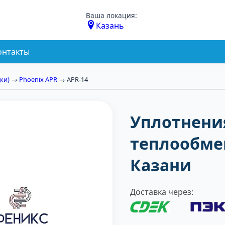
Ваша локация:
Казань
онтакты
ки)
→
Phoenix APR
→ APR-14
Уплотнени
теплообмен
Казани
Доставка через: