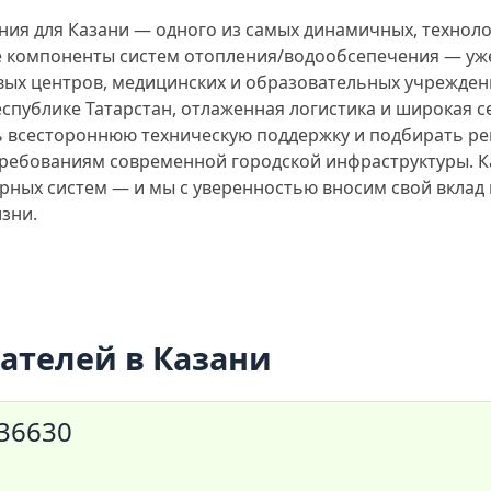
я для Казани — одного из самых динамичных, техноло
 компоненты систем отопления/водообсепечения — уже
вых центров, медицинских и образовательных учрежде
Республике Татарстан, отлаженная логистика и широкая 
ь всестороннюю техническую поддержку и подбирать р
ребованиям современной городской инфраструктуры. Ка
ных систем — и мы с уверенностью вносим свой вклад в 
зни.
ателей в Казани
036630