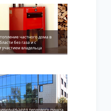
топление частного дома в
ласти без газа и с
 участием владельца
дивидуального теплового пункта