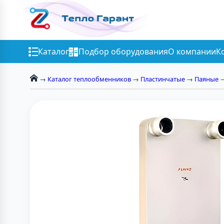
Каталог
Подбор оборудования
О компании
К
→
Каталог теплообменников
→
Пластинчатые
→
Паяные
→