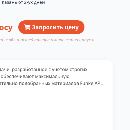
 Казань от 2-ух дней
осу
Запросить цену
от особенностей товара и количества штук в
чи, разработанное с учётом строгих
ты обеспечивают максимальную
щательно подобранных материалов Funke APL