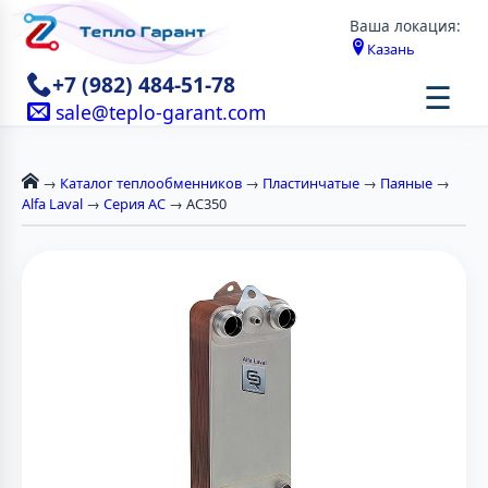
Ваша локация:
Казань
+7 (982) 484-51-78
☰
sale@teplo-garant.com
→
Каталог теплообменников
→
Пластинчатые
→
Паяные
→
Alfa Laval
→
Серия AC
→ AC350