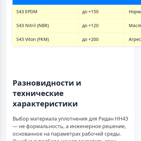
S43 EPDM
до +150
Норм
S43 Nitril (NBR)
до +120
Масл
S43 Viton (FKM)
до +200
Агре
Разновидности и
технические
характеристики
Выбор материала уплотнения для Ридан НН43
— не формальность, а инженерное решение,
основанное на параметрах рабочей среды.