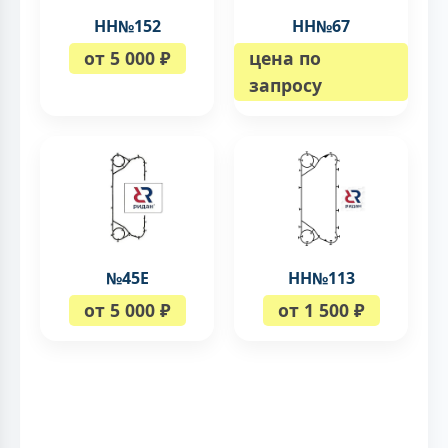
НН№152
НН№67
от 5 000 ₽
цена по
запросу
№45Е
НН№113
от 5 000 ₽
от 1 500 ₽