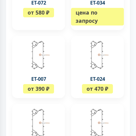
ЕТ-072
ЕТ-034
от 580 ₽
цена по
запросу
ЕТ-007
ЕТ-024
от 390 ₽
от 470 ₽