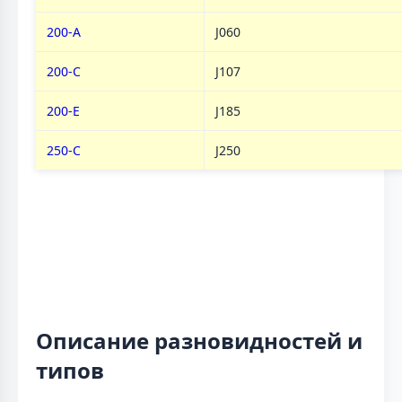
200-А
J060
200-C
J107
200-E
J185
250-C
J250
Описание разновидностей и
типов