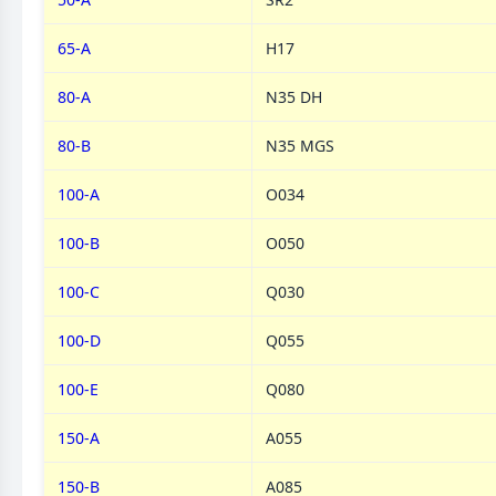
65-А
H17
80-А
N35 DH
80-B
N35 MGS
100-А
O034
100-B
O050
100-C
Q030
100-D
Q055
100-E
Q080
150-А
A055
150-B
A085