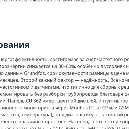
ования
ргоэффективность, достигаемая за счёт частотного ре
роэнергии снижается на 30–60%, особенно в условиях 
сно данным Grundfos, срок окупаемости разницы в цене
8 месяцев. Второй важный фактор — надёжность. Все ко
 частотником и датчиками, что типично для сборных р
 демонтировать без разборки трубопровода благодаря
ции. Панель CU 362 имеет цветной дисплей, интуитивное
анционного мониторинга через Modbus RTU/TCP или GSM
 частота, температура), но и диагностику: остаточный р
избегать аварийных простоев. Наконец, соответствие н
нная редакция СНиП 2.04.01-85*), СанПиН 1.2.3685-21 и