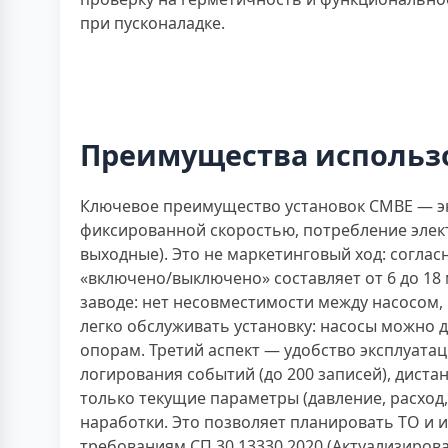
при пусконаладке.
Преимущества использ
Ключевое преимущество установок CMBE — эне
фиксированной скоростью, потребление элект
выходные). Это не маркетинговый ход: согла
«включено/выключено» составляет от 6 до 1
заводе: нет несовместимости между насосом,
легко обслуживать установку: насосы можно
опорам. Третий аспект — удобство эксплуата
логирования событий (до 200 записей), дист
только текущие параметры (давление, расход,
наработки. Это позволяет планировать ТО и 
требованиям СП 30.13330.2020 (Актуализирова