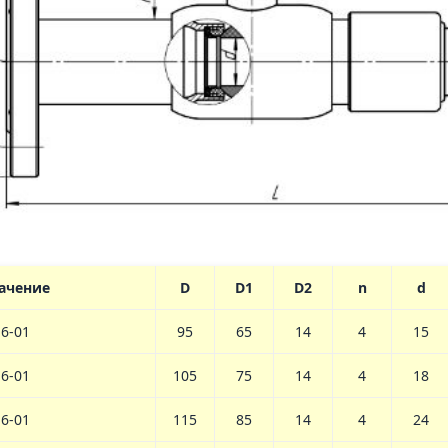
ачение
D
D1
D2
n
d
16-01
95
65
14
4
15
16-01
105
75
14
4
18
16-01
115
85
14
4
24