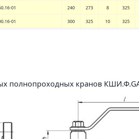
50.16-01
240
273
8
325
00.16-01
300
325
10
325
ых полнопроходных кранов КШИ.Ф.G