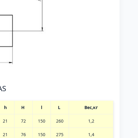
AS
h
H
l
L
Вес,кг
21
72
150
260
1,2
21
76
150
275
1,4