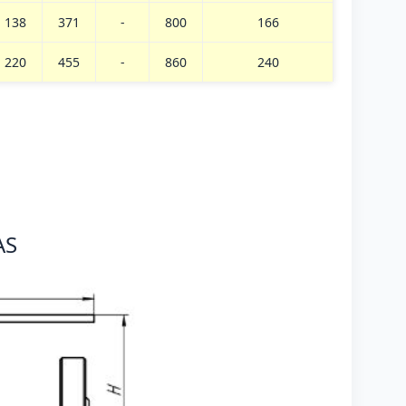
138
371
-
800
166
220
455
-
860
240
AS