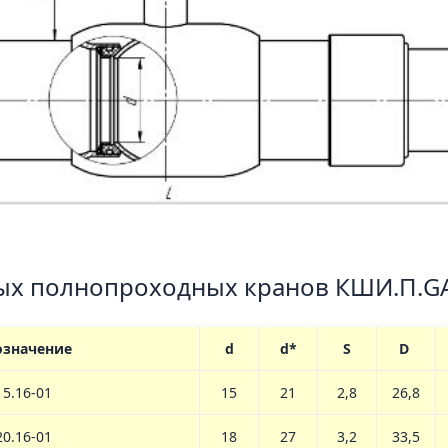
ых полнопроходных кранов КШИ.П.G
означение
d
d*
S
D
5.16-01
15
21
2,8
26,8
20.16-01
18
27
3,2
33,5