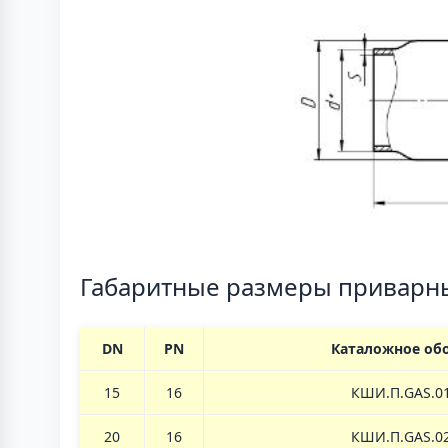
Габаритные размеры приварн
DN
PN
Каталожное об
15
16
КШИ.П.GAS.01
20
16
КШИ.П.
GAS.
0