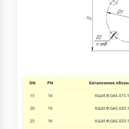
DN
PN
Каталожное обозн
15
16
КШИ.Ф.
GAS.
015.
20
16
КШИ.Ф.
GAS.
020.
25
16
КШИ.Ф.
GAS.
025.