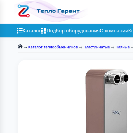
Каталог
Подбор оборудования
О компании
К
→
Каталог теплообменников
→
Пластинчатые
→
Паяные