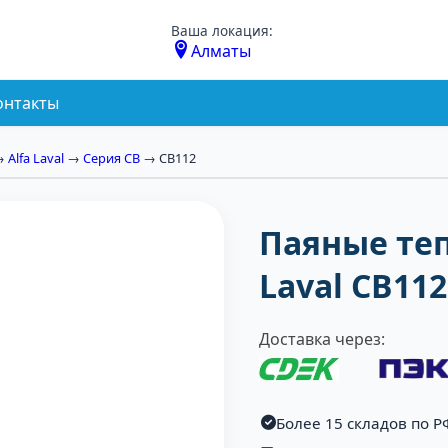
Ваша локация:
Алматы
онтакты
→
Alfa Laval
→
Серия CB
→ CB112
Паяные те
Laval CB11
Доставка через:
Более 15 складов по Р