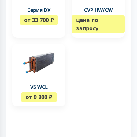
Серия DX
CVP HW/CW
от 33 700 ₽
цена по
запросу
VS WCL
от 9 800 ₽