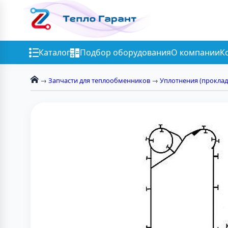
Каталог
Подбор оборудования
О компании
К
→
Запчасти для теплообменников
→
Уплотнения (проклад