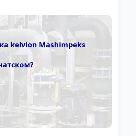
а kelvion Mashimpeks
чатском?