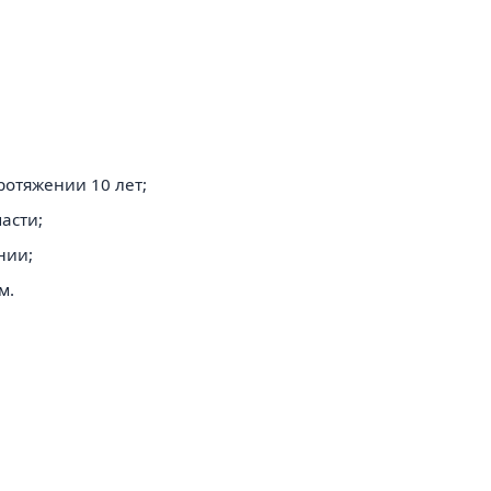
отяжении 10 лет;
асти;
нии;
м.