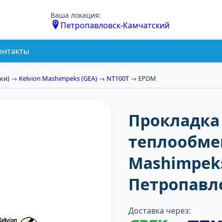
Ваша локация:
Петропавловск-Камчатский
онтакты
ки)
→
Kelvion Mashimpeks (GEA)
→
NT100T
→ EPDM
Прокладка
теплообмен
Mashimpeks
Петропавл
Доставка через: