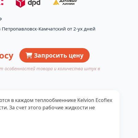
Ф
в Петропавловск-Камчатский от 2-ух дней
осу
Запросить цену
от особенностей товара и количества штук в
ся в каждом теплообменнике Kelvion Ecoflex
и. За счет этого рабочие жидкости не