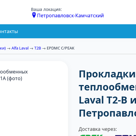
Ваша локация:
Петропавловск-Камчатский
онтакты
ки)
→
Alfa Laval
→
T2B
→ EPDMC C/PEAK
Прокладки
теплообмен
Laval T2-B 
Петропавл
Доставка через: