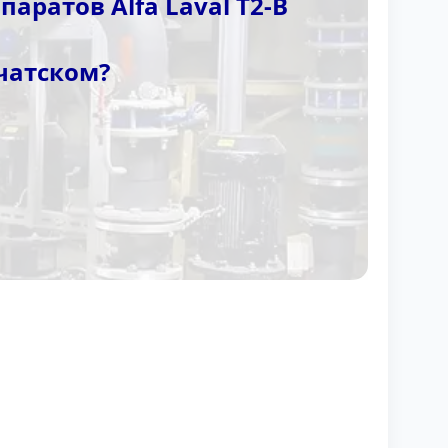
ратов Alfa Laval T2-B
чатском?