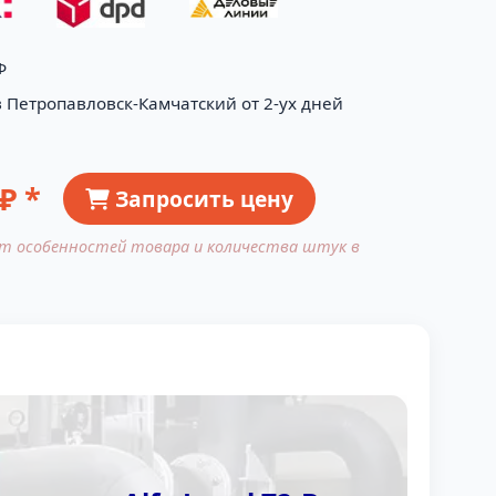
Ф
в Петропавловск-Камчатский от 2-ух дней
₽ *
Запросить цену
от особенностей товара и количества штук в