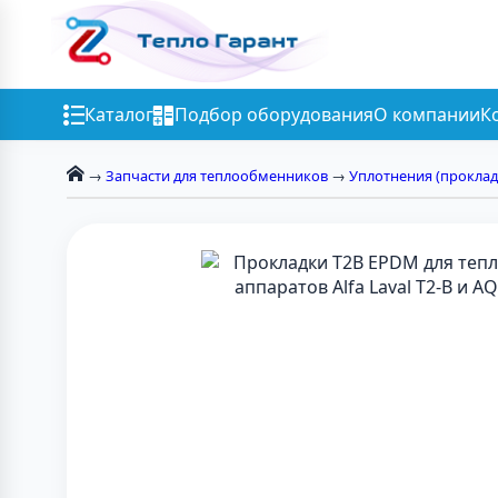
Каталог
Подбор оборудования
О компании
К
→
Запчасти для теплообменников
→
Уплотнения (проклад