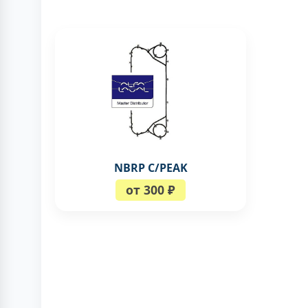
NBRP C/PEAK
от 300 ₽