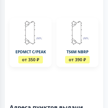
EPDMCT C/PEAK
TS6M NBRP
от 350 ₽
от 390 ₽
Адреса пунктов выдачи