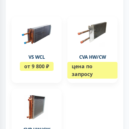
VS WCL
CVA HW/CW
от 9 800 ₽
цена по
запросу