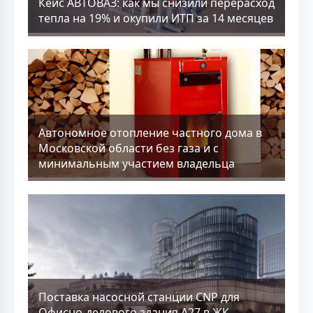
Кейс АВТОВАЗ: как мы снизили перерасход
тепла на 19% и окупили ИТП за 14 месяцев
Aвтономное отопление частного дома в
Московской области без газа и с
минимальным участием владельца
Поставка насосной станции CNP для
Офисно-делового здания А27 в ЖК